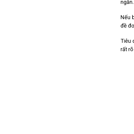
ngắn.
Nếu b
đề đơ
Tiêu 
rất r