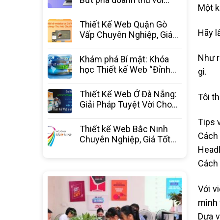
Một k
website chuyên nghiệp từ
3C Media
Thiết Kế Web Quận Gò
Hãy lấ
Vấp Chuyên Nghiệp, Giá
Tốt Nhất – 3C Media
Như r
Khám phá Bí mật: Khóa
học Thiết kế Web “Đỉnh
gì.
Cao” – Bước ngoặt sự
nghiệp
Thiết Kế Web Ở Đà Nẵng:
Tôi t
Giải Pháp Tuyệt Vời Cho
Doanh Nghiệp Bứt Phá
Tips 
Thiết kế Web Bắc Ninh
Cách 
Chuyên Nghiệp, Giá Tốt
Nhất Thị Trường – 3C
Headl
Media
Cách 
Với v
mình 
Dựa v