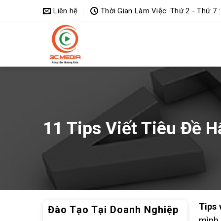
Bỏ
Liên hệ
Thời Gian Làm Việc: Thứ 2 - Thứ 7 :
qua
nội
dung
11 Tips Viết Tiêu Đề H
Tips 
Đào Tạo Tại Doanh Nghiệp
mình.