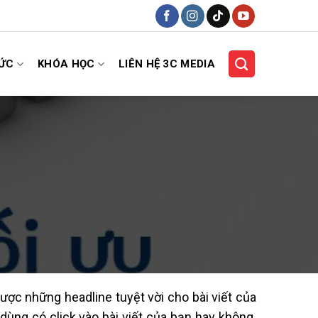
HỨC
KHÓA HỌC
LIÊN HỆ 3C MEDIA
được những headline tuyệt vời cho bài viết của
dùng có click vào bài viết của bạn hay không.