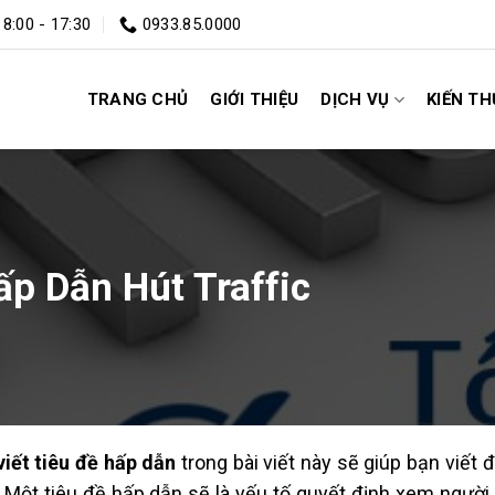
 8:00 - 17:30
0933.85.0000
TRANG CHỦ
GIỚI THIỆU
DỊCH VỤ
KIẾN T
ấp Dẫn Hút Traffic
viết tiêu đề hấp dẫn
trong bài viết này sẽ giúp bạn viết 
 Một tiêu đề hấp dẫn sẽ là yếu tố quyết định xem người 