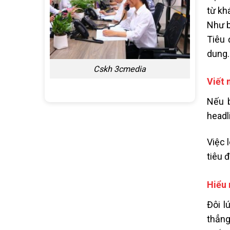
từ kh
Như b
Tiêu 
dung.
Cskh 3cmedia
Viết 
Nếu b
headl
Việc 
tiêu 
Hiểu 
Đôi l
thẳng