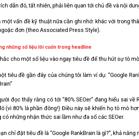
ích dẫn đó, tất nhiên, phải liên quan tới chủ đề và nội dun
à một vấn đề kỹ thuật nữa cần ghi nhớ: khác với trong thâ
goặc đơn (theo Associated Press Style).
ng những số liệu lôi cuốn trong headline
hắc cho một số liệu vào ngay tiêu đề để thu hút sự tò m
ột tiêu đề gần đây của chúng tôi làm ví dụ: “Google Rank
rain”
gười đọc thấy rằng có tới “80% SEOer” đang hiểu sai về 
ó (vì 80% là phần đông!) Điều này sẽ khiến họ tò mò hơ
 có những nhận thức sai lầm như đa số các SEOer.
ạn chỉ đặt tiêu đề là “Google RankBrain là gì?”, khả năng 