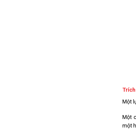
Trích
Một l
Một c
một h