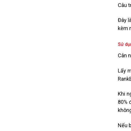
Câu tr
Đây l
kèm n
Sử dụ
Cân n
Lấy m
RankB
Khi n
80% đ
không
Nếu b