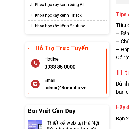
Khóa học xây kênh bằng AI
Tips 
Khóa học xây kênh TikTok
Tiêu 
Khóa học xây kênh Youtube
– Bám
– Chứ
Hỗ Trợ Trực Tuyến
– Háp
Có rấ
Hotline
0933 85 0000
11 t
Email
Dù kh
admin@3cmedia.vn
bạn c
Hãy đ
Bài Viết Gần Đây
Bạn x
Thiết kế web tại Hà Nội:
Bứt phá doanh thu với