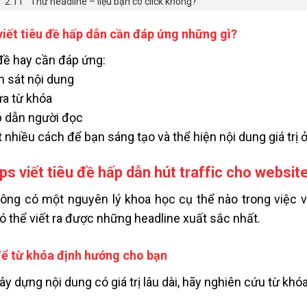
Thử headline – liệu bạn có click không?
viết tiêu đề hấp dẫn cần đáp ứng những gì?
đề hay cần đáp ứng:
 sát nội dung
a từ khóa
 dẫn người đọc
t nhiều cách để bạn sáng tạo và thể hiện nội dung giá trị ở 
ips viết tiêu đề hấp dẫn hút traffic cho websit
ông có một nguyên lý khoa học cụ thể nào trong việc viế
ó thể viết ra được những headline xuất sắc nhất.
ể từ khóa định hướng cho bạn
ây dựng nội dung có giá trị lâu dài, hãy nghiên cứu từ kh