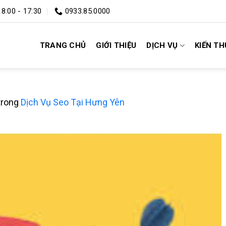
 8:00 - 17:30
0933.85.0000
TRANG CHỦ
GIỚI THIỆU
DỊCH VỤ
KIẾN T
n
trong
Dịch Vụ Seo Tại Hưng Yên