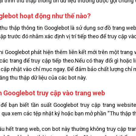
oại trình thu thập thông tin dữ liệu thường được gọi chung 
lebot hoạt động như thế nào?
 thu thập thông tin Googlebot là sử dụng sơ đồ trang web
hập trước đó nhằm xác định vị trí tiếp theo để truy cập và
hi Googlebot phát hiện thêm liên kết mới trên một tran
các trang để truy cập tiếp theo.Nếu có thay đổi gì hoặc l
ể cập nhật vào chỉ mục ngay. Để đảm bảo chất lượng chỉ 
ăng thu thập dữ liệu của các bot này.
 Googlebot truy cập vào trang web
để bạn biết tần suất Googlebot truy cập trang website
 qua xem các tệp nhật ký hoặc bạn mở phần “Thu thập th
ầu hết trang web, con bot này thường không truy cập tran