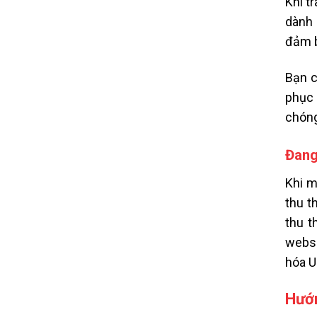
Khi t
dành 
đảm b
Bạn c
phục 
chóng
Đang
Khi m
thu t
thu t
websi
hóa U
Hướn