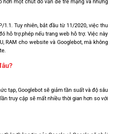
ao hơn một chút do vấn đề trễ mạng và những
1.1. Tuy nhiên, bắt đầu từ 11/2020, việc thu
ó hỗ trợ.phép nếu trang web hỗ trợ. Việc này
CPU, RAM cho website và Googlebot, mà không
te.
 đâu?
hức tạp, Googlebot sẽ giảm tần suất và độ sâu
 lần truy cập sẽ mất nhiều thời gian hơn so với