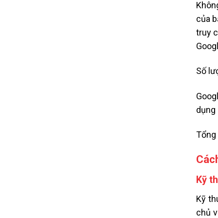
Không
của b
truy 
Googl
Số lư
Googl
dụng n
Tổng 
Cách
Kỹ t
Kỹ th
chủ v