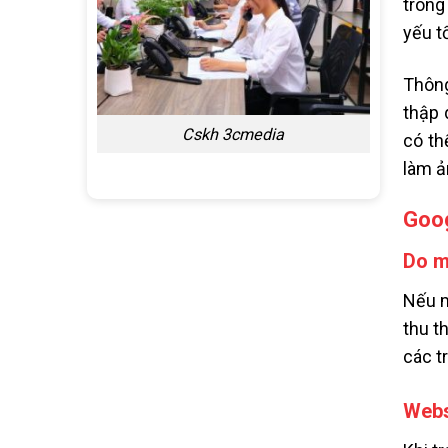
trong
yếu t
Thông
thập 
Cskh 3cmedia
có th
làm ả
Goog
Do m
Nếu m
thu t
các t
Webs