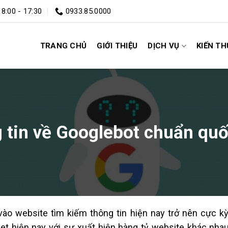
 8:00 - 17:30
0933.85.0000
TRANG CHỦ
GIỚI THIỆU
DỊCH VỤ
KIẾN T
 tin về Googlebot chuẩn quố
vào website tìm kiếm thông tin hiện nay trở nên cực kỳ 
net hiện nay với sự xuất hiện hàng tỷ website khác nhau