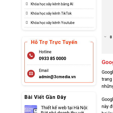
Khóa học xây kênh bằng AI
Khóa học xây kênh TikTok
Khóa học xây kênh Youtube
Hỗ Trợ Trực Tuyến
Hotline
0933 85 0000
Goog
Email
Googl
admin@3cmedia.vn
trang
những
Bài Viết Gần Đây
Googl
này đ
Thiết kế web tại Hà Nội:
Bứt phá doanh thu với