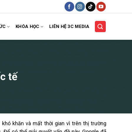
HỨC
KHÓA HỌC
LIÊN HỆ 3C MEDIA
c tế
khó khăn và mất thời gian vì trên thị trường
. Để có thể giải quyết vấn đề này, Google đã