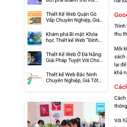
hai l
website chuyên nghiệp từ
3C Media
Thiết Kế Web Quận Gò
Goog
Vấp Chuyên Nghiệp, Giá
Tốt Nhất – 3C Media
Trình
thu t
Khám phá Bí mật: Khóa
học Thiết kế Web “Đỉnh
Cao” – Bước ngoặt sự
Mỗi k
nghiệp
Thiết Kế Web Ở Đà Nẵng:
sách 
Giải Pháp Tuyệt Vời Cho
lại đ
Doanh Nghiệp Bứt Phá
khả n
Thiết kế Web Bắc Ninh
Chuyên Nghiệp, Giá Tốt
Cách
Nhất Thị Trường – 3C
Media
Cách 
thông
Với h