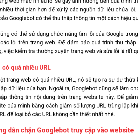
rang web mắc nhiều lỗi sẽ gây ảnh hưởng đến quá trình th
nhiều thời gian hơn để xử lý các nguồn dữ liệu chứa lỗi. V
ảo Googlebot có thể thu thâp thông tin một cách hiệu qu
ũng có thể sử dụng chức năng tìm lỗi của Google tron
các lỗi trên trang web. Để đảm bảo quá trình thu thập
, việc kiểm tra thường xuyên trang web và sửa lỗi là rất q
 có quá nhiều URL
ột trang web có quá nhiều URL, nó sẽ tạo ra sự dư thừa k
hập dữ liệu của bạn. Ngoài ra, Googlebot cũng sẽ làm ch
hập thông tin nội dung trên trang website này. Để giảm
te của mình bằng cách giảm số lượng URL trùng lặp khi
RL để loại bỏ các URL không cần thiết nhất nhé.
g dẫn chặn Googlebot truy cập vào website