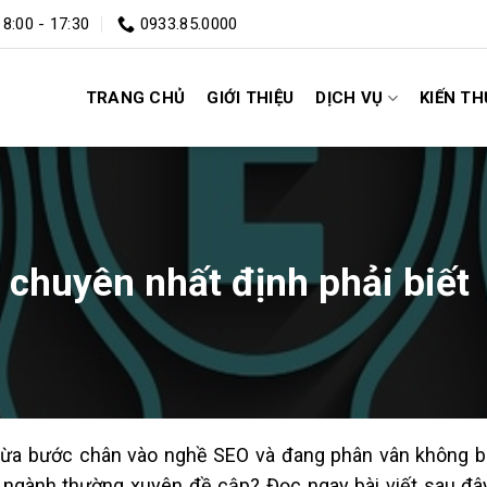
 8:00 - 17:30
0933.85.0000
TRANG CHỦ
GIỚI THIỆU
DỊCH VỤ
KIẾN T
 chuyên nhất định phải biết
ừa bước chân vào nghề SEO và đang phân vân không bi
 ngành thường xuyên đề cập? Đọc ngay bài viết sau đâ