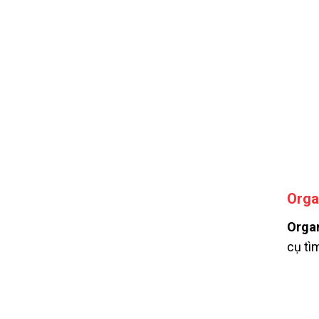
Orga
Organ
cụ tì