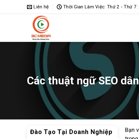
Bỏ
Liên hệ
Thời Gian Làm Việc: Thứ 2 - Thứ 7 :
qua
nội
dung
Các thuật ngữ SEO dân
Bạn v
Đào Tạo Tại Doanh Nghiệp
trong