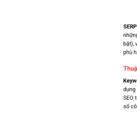
SERP
những
bật),
phù h
Thuậ
Keyw
dụng 
SEO t
số cô