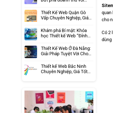
website chuyên nghiệp từ
Site
3C Media
quan 
Thiết Kế Web Quận Gò
Vấp Chuyên Nghiệp, Giá
cho n
Tốt Nhất – 3C Media
Khám phá Bí mật: Khóa
Có 2 
học Thiết kế Web “Đỉnh
dùng 
Cao” – Bước ngoặt sự
nghiệp
Thiết Kế Web Ở Đà Nẵng:
Giải Pháp Tuyệt Vời Cho
Doanh Nghiệp Bứt Phá
Thiết kế Web Bắc Ninh
Chuyên Nghiệp, Giá Tốt
Nhất Thị Trường – 3C
Media