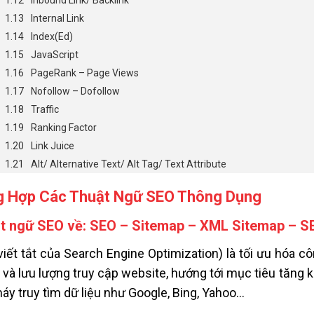
Inbound Link/ Backlink
Internal Link
Index(Ed)
JavaScript
PageRank – Page Views
Nofollow – Dofollow
Traffic
Ranking Factor
Link Juice
Alt/ Alternative Text/ Alt Tag/ Text Attribute
g Hợp Các Thuật Ngữ SEO Thông Dụng
t ngữ SEO về: SEO – Sitemap – XML Sitemap – S
viết tắt của Search Engine Optimization) là tối ưu hóa cô
 và lưu lượng truy cập website, hướng tới mục tiêu tăng 
áy truy tìm dữ liệu như Google, Bing, Yahoo…