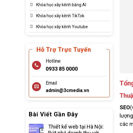
Khóa học xây kênh bằng AI
Khóa học xây kênh TikTok
Khóa học xây kênh Youtube
Hỗ Trợ Trực Tuyến
Hotline
0933 85 0000
Tổn
Email
admin@3cmedia.vn
Thuậ
SEO
(
Bài Viết Gần Đây
lượng
các m
Thiết kế web tại Hà Nội:
Bứt phá doanh thu với