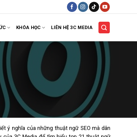
HỨC
KHÓA HỌC
LIÊN HỆ 3C MEDIA
ết ý nghĩa của những thuật ngữ SEO mà dân
y của 3C Media để tìm hiểu top 21 thuật ngữ