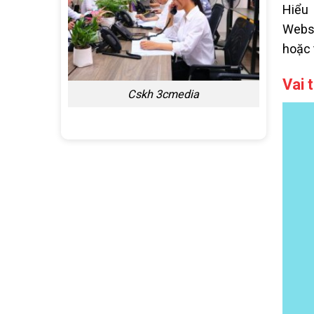
Hiểu 
Websi
hoặc 
Vai 
Cskh 3cmedia