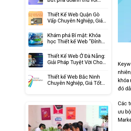
website chuyên nghiệp từ
3C Media
Thiết Kế Web Quận Gò
Vấp Chuyên Nghiệp, Giá
Tốt Nhất – 3C Media
Khám phá Bí mật: Khóa
học Thiết kế Web “Đỉnh
Cao” – Bước ngoặt sự
nghiệp
Thiết Kế Web Ở Đà Nẵng:
Giải Pháp Tuyệt Vời Cho
Keywo
Doanh Nghiệp Bứt Phá
nhiên
Thiết kế Web Bắc Ninh
khóa 
Chuyên Nghiệp, Giá Tốt
đó dẫ
Nhất Thị Trường – 3C
Media
Các t
ưu bộ
Marke