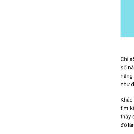
Chỉ s
số nà
năng 
như đ
Khác 
tìm k
thấy 
đó là