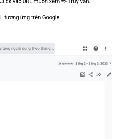
 Click vào URL muốn xem => Truy vấn.
URL tương ứng trên Google.