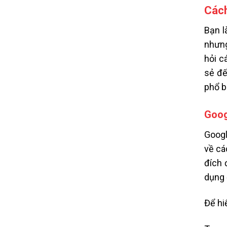
Cách
Bạn l
nhưng
hỏi c
sẻ đế
phổ b
Goog
Googl
về cá
đích 
dụng 
Để hi