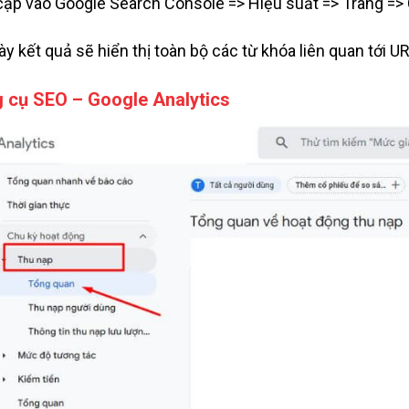
cập vào Google Search Console => Hiệu suất => Trang =>
ày kết quả sẽ hiển thị toàn bộ các từ khóa liên quan tới 
 cụ SEO – Google Analytics