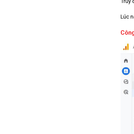
Truy 
Lúc n
Công