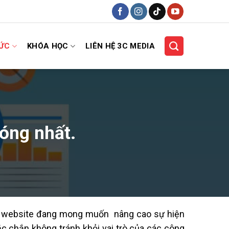
HỨC
KHÓA HỌC
LIÊN HỆ 3C MEDIA
óng nhất.
ng website đang mong muốn nâng cao sự hiện
ắc chắn không tránh khỏi vai trò của các công