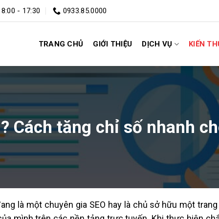
 8:00 - 17:30
0933.85.0000
TRANG CHỦ
GIỚI THIỆU
DỊCH VỤ
KIẾN T
ì? Cách tăng chỉ số nhanh ch
ang là một chuyên gia SEO hay là chủ sở hữu một tra
của mình trên các nền tảng trực tuyến. Khi thực hiện ch