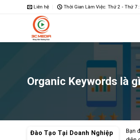
Bỏ
Liên hệ
Thời Gian Làm Việc: Thứ 2 - Thứ 7 :
qua
nội
dung
Organic Keywords là g
Bạn đ
Đào Tạo Tại Doanh Nghiệp
diện 