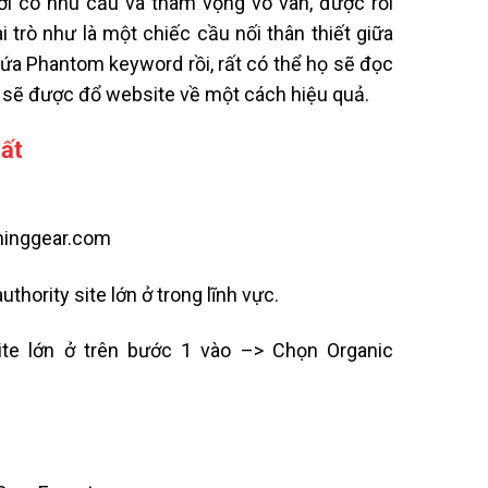
ười có nhu cầu và tham vọng vô vàn, được rồi
trò như là một chiếc cầu nối thân thiết giữa
ứa Phantom keyword rồi, rất có thể họ sẽ đọc
ic sẽ được đổ website về một cách hiệu quả.
ất
minggear.com
thority site lớn ở trong lĩnh vực.
ite lớn ở trên bước 1 vào –> Chọn Organic