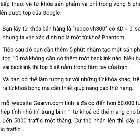
 tiếp theo: về từ khóa sản phẩm và chỉ trong vòng 5 p
lên được top của Google!
Bạn lấy từ khóa bán hàng là “rapoo vh300” có KD = 0, sau 
nhưng ta vẫn xác định nó là một từ khoá Phantom.
Tiếp sau đó bạn cần thêm 5 phút nhằm tạo một sản phẩ
top 10 mà không cần có thêm một backlink nào. Nếu bạ
vài backlink thì top 5 sẽ nằm trong tầm tay của bạn.
Và bạn có thể làm tương tự với những từ khóa khác, t
ra từ khoá bóng ma cần thiết giúp nâng cao thứ hạng.
 mỗi website Gearvn.com tính là đã có đến hơn 60.000 từ 
hép tính nhỏ thì trung bình 1 từ khoá có thể mang cho b
 đến 5000 traffic một tháng. Cứ thế nhân lên thì đây 
c traffic.