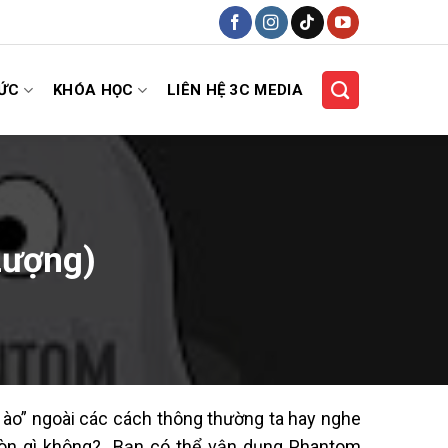
HỨC
KHÓA HỌC
LIÊN HỆ 3C MEDIA
Lượng)
 ào” ngoài các cách thông thường ta hay nghe
còn gì không? Bạn có thể vận dụng Phantom