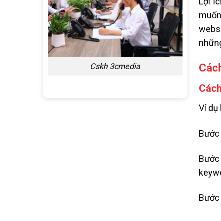
Lợi í
muốn 
websi
những
Cskh 3cmedia
Cách
Cách
Ví dụ
Bước 
Bước 
keyw
Bước 