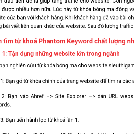
ch đầu tiên đó là giúp tăng traffic cho website. Con ng
được nhiều hơn nữa. Lúc này từ khóa bóng ma đóng vai 
te của bạn với khách hàng. Khi khách hàng đã vào bài ch
 bài viết liên quan khác của website. Sau đó lượng traff
 tìm từ khoá Phantom Keyword chất lượng nh
 1: Tận dụng những website lớn trong ngành
 bạn nghiên cứu từ khóa bóng ma cho website sieuthiga
1: Bạn gõ từ khóa chính của trang website để tìm ra các au
2: Bạn vào Ahref –> Site Explorer –> dán URL webs
ords.
3: Bạn tiến hành lọc từ khoá lần 1.