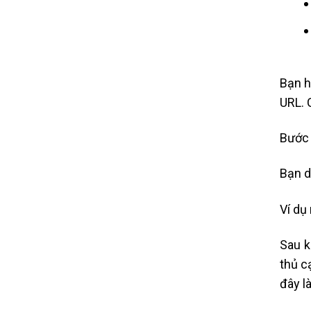
Bạn h
URL. 
Bước 
Bạn dù
Ví dụ
Sau k
thủ c
đây l