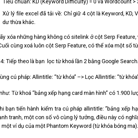
Tiêu chuẩn: KD (Keyword Difficulty) = 0 và Wordcount > 
Xử lý file excel đã tải về: Chỉ giữ 4 cột là Keyword, KD
dư thừa khác.
ãy xóa những hàng không có sitelink ở cột Serp Feature,
Cuối cùng xoá luôn cột Serp Feature, có thể xóa một số t
4: Tiếp theo là bạn lọc từ khoá lần 2 bằng Google Search
ng cú pháp: Allintitle: “từ khóa” –> Lọc Allintitle: “từ khóa
 như: Từ khoá “bảng xếp hạng card màn hình” có 1.900 lượt
hi bạn tiến hành kiểm tra cú pháp allintitle: ”bảng xếp 
ạnh tranh, một con số vô cùng lý tưởng, điều này có nghĩa 
à một ví dụ của một Phantom Keyword (từ khóa bóng ma)