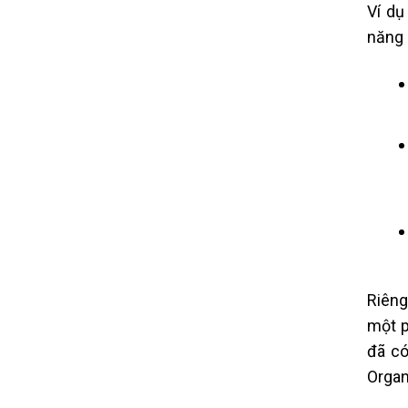
Ví dụ
năng 
Riêng
một p
đã có
Organi