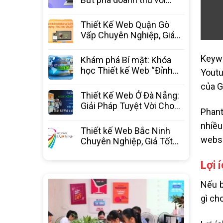
website chuyên nghiệp từ
3C Media
Thiết Kế Web Quận Gò
Vấp Chuyên Nghiệp, Giá
Tốt Nhất – 3C Media
Keywo
Khám phá Bí mật: Khóa
học Thiết kế Web “Đỉnh
Youtu
Cao” – Bước ngoặt sự
của G
nghiệp
Thiết Kế Web Ở Đà Nẵng:
Giải Pháp Tuyệt Vời Cho
Phant
Doanh Nghiệp Bứt Phá
nhiều
Thiết kế Web Bắc Ninh
websi
Chuyên Nghiệp, Giá Tốt
Nhất Thị Trường – 3C
Media
Lợi 
Nếu b
gì ch