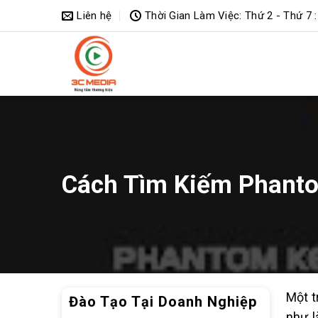
Bỏ
Liên hệ
Thời Gian Làm Việc: Thứ 2 - Thứ 7 :
qua
nội
dung
Cách Tìm Kiếm Phant
Một t
Đào Tạo Tại Doanh Nghiệp
như l