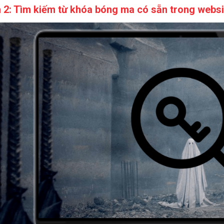
 2: Tìm kiếm từ khóa bóng ma có sẵn trong websi