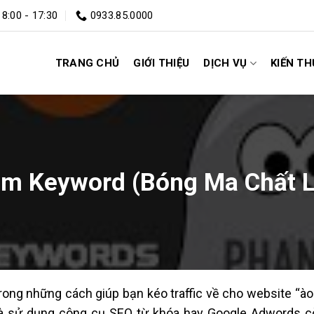
 8:00 - 17:30
0933.85.0000
TRANG CHỦ
GIỚI THIỆU
DỊCH VỤ
KIẾN T
om Keyword (Bóng Ma Chất 
rong những cách giúp bạn kéo traffic về cho website “ào
à sử dụng công cụ SEO từ khóa hay Google Adwords 