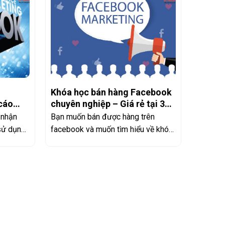
Khóa học bán hàng Facebook
cáo
chuyên nghiệp – Giá rẻ tại 3C
Media
 nhận
Bạn muốn bán được hàng trên
sử dụng
facebook và muốn tìm hiểu về khóa
học bán