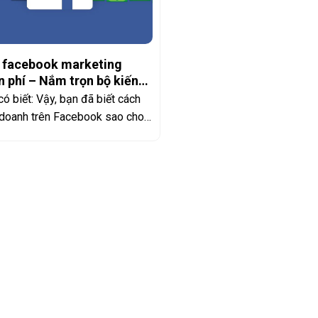
 facebook marketing
 phí – Nắm trọn bộ kiến
c nhập môn
có biết: Vậy, bạn đã biết cách
 doanh trên Facebook sao cho