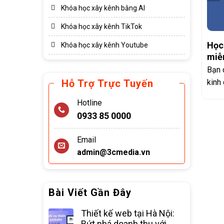
Khóa học xây kênh bằng AI
Khóa học xây kênh TikTok
Học
Khóa học xây kênh Youtube
miễn
thứ
Bạn 
kinh
Hỗ Trợ Trực Tuyến
hiệu
Hotline
0933 85 0000
Email
admin@3cmedia.vn
Bài Viết Gần Đây
Thiết kế web tại Hà Nội:
Bứt phá doanh thu với