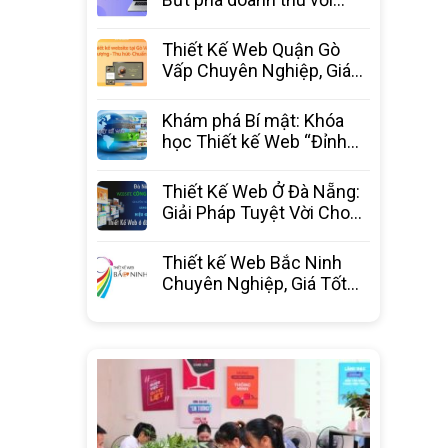
website chuyên nghiệp từ
3C Media
Thiết Kế Web Quận Gò
Vấp Chuyên Nghiệp, Giá
Tốt Nhất – 3C Media
Khám phá Bí mật: Khóa
học Thiết kế Web “Đỉnh
Cao” – Bước ngoặt sự
nghiệp
Thiết Kế Web Ở Đà Nẵng:
Giải Pháp Tuyệt Vời Cho
Doanh Nghiệp Bứt Phá
Thiết kế Web Bắc Ninh
Chuyên Nghiệp, Giá Tốt
Nhất Thị Trường – 3C
Media