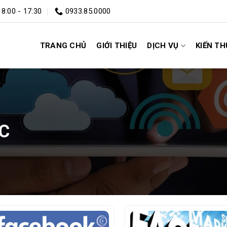
 8:00 - 17:30
0933.85.0000
TRANG CHỦ
GIỚI THIỆU
DỊCH VỤ
KIẾN T
C