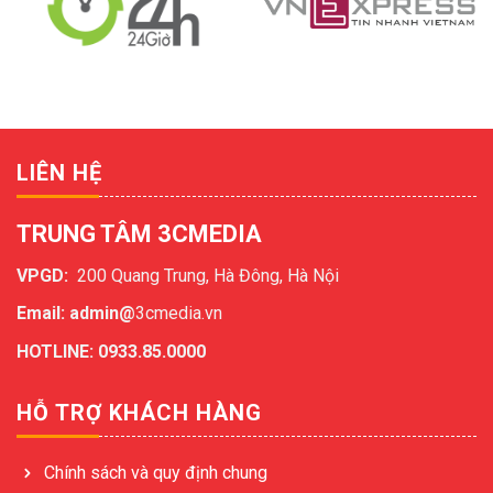
LIÊN HỆ
TRUNG TÂM 3CMEDIA
VPGD:
200 Quang Trung, Hà Đông, Hà Nội
Email: admin@
3cmedia.vn
HOTLINE: 0933.85.0000
HỖ TRỢ KHÁCH HÀNG
Chính sách và quy định chung