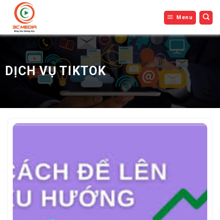
Bỏ
Menu
qua
nội
dung
DỊCH VỤ TIKTOK