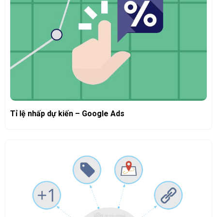
Tỉ lệ nhấp dự kiến – Google Ads