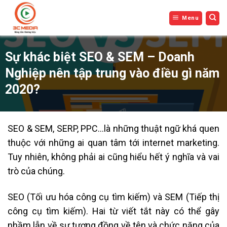
Bỏ
Menu
qua
nội
dung
Sự khác biệt SEO & SEM – Doanh
Nghiệp nên tập trung vào điều gì năm
2020?
SEO & SEM, SERP, PPC…là những thuật ngữ khá quen
thuộc với những ai quan tâm tới internet marketing.
Tuy nhiên, không phải ai cũng hiểu hết ý nghĩa và vai
trò của chúng.
SEO (Tối ưu hóa công cụ tìm kiếm) và SEM (Tiếp thị
công cụ tìm kiếm). Hai từ viết tắt này có thể gây
nhầm lẫn về sự tương đồng về tên và chức năng của