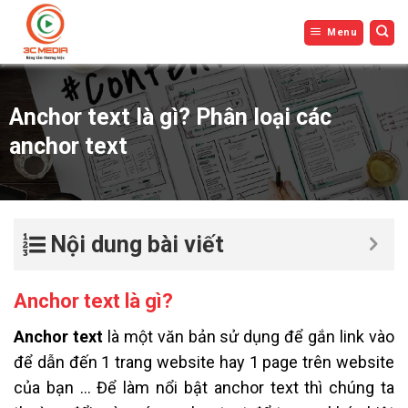
Bỏ
Menu
qua
nội
dung
Anchor text là gì? Phân loại các
anchor text
Nội dung bài viết
Anchor text là gì?
Anchor text
là một văn bản sử dụng để gắn link vào
để dẫn đến 1 trang website hay 1 page trên website
của bạn … Để làm nổi bật anchor text thì chúng ta