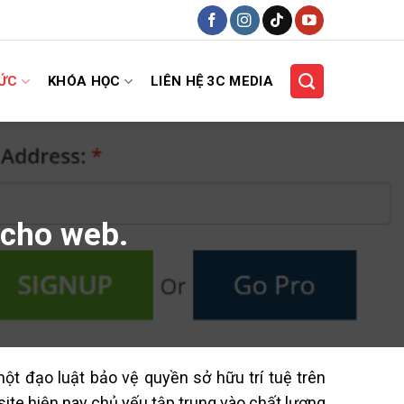
HỨC
KHÓA HỌC
LIÊN HỆ 3C MEDIA
 cho web.
ột đạo luật bảo vệ quyền sở hữu trí tuệ trên
site hiện nay chủ yếu tập trung vào chất lượng