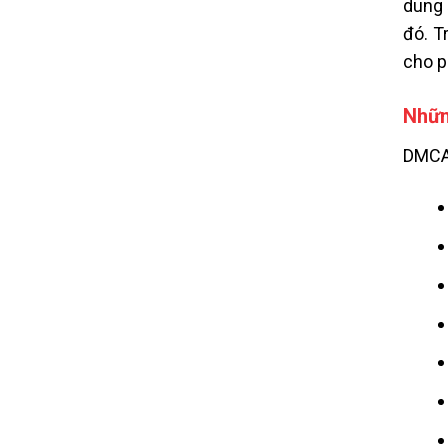
dung 
đó. T
cho p
Nhữn
DMCA 