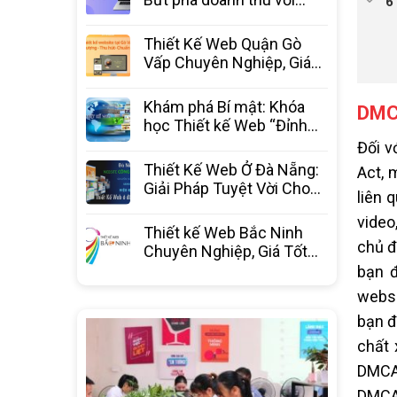
website chuyên nghiệp từ
3C Media
Thiết Kế Web Quận Gò
Vấp Chuyên Nghiệp, Giá
Tốt Nhất – 3C Media
Khám phá Bí mật: Khóa
DMCA
học Thiết kế Web “Đỉnh
Cao” – Bước ngoặt sự
Đối v
nghiệp
Thiết Kế Web Ở Đà Nẵng:
Act, 
Giải Pháp Tuyệt Vời Cho
liên 
Doanh Nghiệp Bứt Phá
video
Thiết kế Web Bắc Ninh
chủ đ
Chuyên Nghiệp, Giá Tốt
Nhất Thị Trường – 3C
bạn đ
Media
websi
bạn đ
chất 
DMCA,
DMCA 