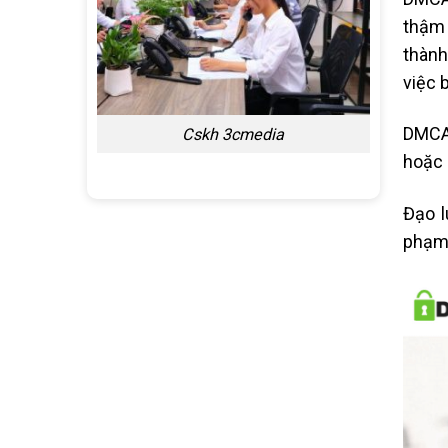
thậm 
thành
việc 
DMCA 
Cskh 3cmedia
hoặc 
Đạo l
phạm 