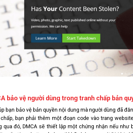
 bảo vệ người dùng trong tranh chấp bản qu
úp bạn bảo vệ bản quyền nội dung mà người dùng đã đă
 chấp, bạn phải thêm một đoạn code vào trang websit
 qua đó, DMCA sẽ thiết lập một chứng nhận nếu như bạ