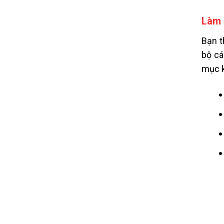
Làm 
Bạn t
bộ cá
mục k