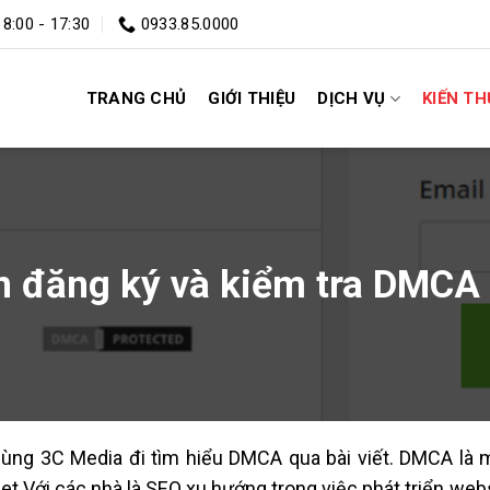
 8:00 - 17:30
0933.85.0000
TRANG CHỦ
GIỚI THIỆU
DỊCH VỤ
KIẾN T
n đăng ký và kiểm tra DMCA
ùng 3C Media đi tìm hiểu DMCA qua bài viết. DMCA là m
net.Với các nhà là SEO xu hướng trong việc phát triển web