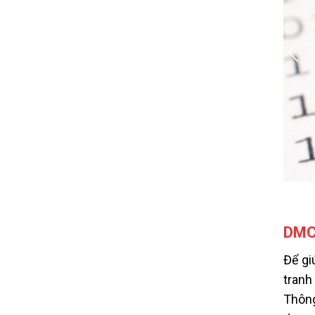
DMCA
Để gi
tranh
Thông