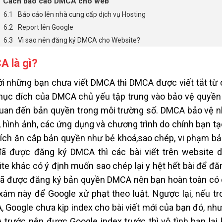
Cách báo cáo DMCA cho web
Báo cáo lên nhà cung cấp dịch vụ Hosting
Report lên Google
Vì sao nên đăng ký DMCA cho Website?
 là gì?
ới những bạn chưa viết DMCA thì DMCA được viết tắt từ c
mục đích của DMCA chủ yếu tập trung vào bảo vệ quyền sở
quan đến bản quyền trong môi trường số. DMCA bảo vệ n
, hình ảnh, các ứng dụng và chương trình do chính bạn t
ích ăn cắp bản quyền như bẻ khoá,sao chép, vi phạm bản 
ã được đăng ký DMCA thì các bài viết trên website 
te khác có ý định muốn sao chép lại y hệt hết bài để đăng
ã được đăng ký bản quyền DMCA nên bạn hoàn toàn có q
xám này để Google xử phạt theo luật. Ngược lại, nếu t
 Google chưa kịp index cho bài viết mới của bạn đó, như
trước nên được Google index trước thì vô tình bạn l