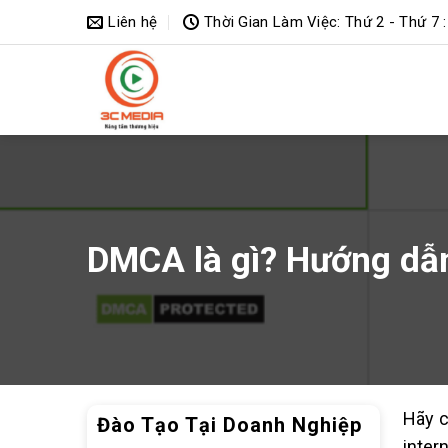
Bỏ
Liên hệ
Thời Gian Làm Việc: Thứ 2 - Thứ 7 :
qua
nội
dung
DMCA là gì? Hướng dẫ
Hãy c
Đào Tạo Tại Doanh Nghiệp
inter