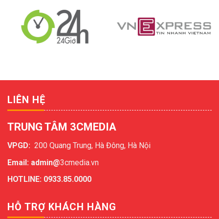
LIÊN HỆ
TRUNG TÂM 3CMEDIA
VPGD:
200 Quang Trung, Hà Đông, Hà Nội
Email: admin@
3cmedia.vn
HOTLINE: 0933.85.0000
HỖ TRỢ KHÁCH HÀNG