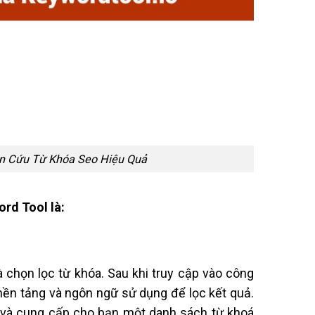
ên Cứu Từ Khóa Seo Hiệu Quả
rd Tool là:
 chọn lọc từ khóa. Sau khi truy cập vào công
nền tảng và ngôn ngữ sử dụng để lọc kết quả.
 và cung cấp cho bạn một danh sách từ khoá