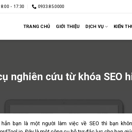
 8:00 - 17:30
0933.85.0000
TRANG CHỦ
GIỚI THIỆU
DỊCH VỤ
KIẾN T
ụ nghiên cứu từ khóa SEO h
 hẳn bạn là một người làm việc về SEO thì bạn khô
rdTool.io. Đây là một công cụ hỗ trợ đắc lực cho bạn giú