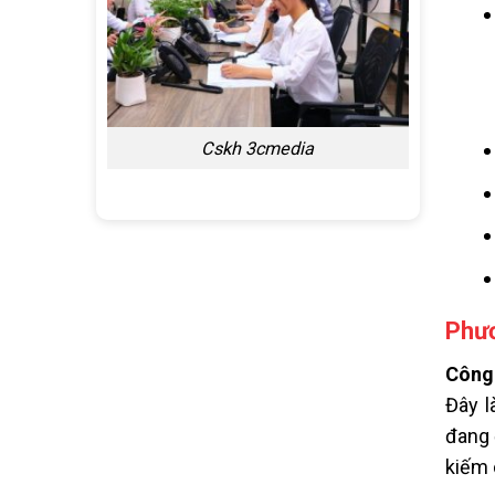
Cskh 3cmedia
Phươ
Công 
Đây l
đang 
kiếm 