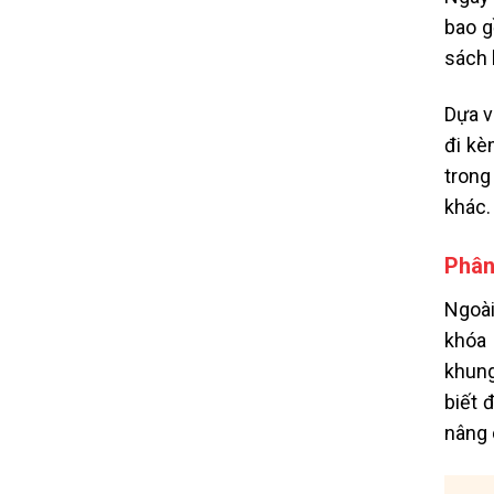
bao g
sách 
Dựa v
đi kè
trong
khác.
Phân
Ngoài
khóa 
khung
biết 
nâng 