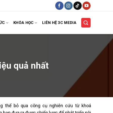
HỨC
KHÓA HỌC
LIÊN HỆ 3C MEDIA
iệu quả nhất
ng thể bỏ qua công cụ nghiên cứu từ khoá
p bạn đưa ra được chiến lược để phát triển nội