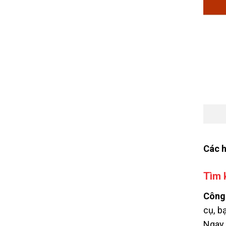
Các h
Tìm 
Công
cụ, b
Ngay 