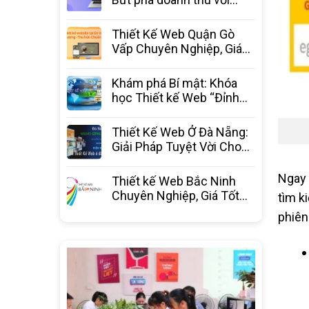
website chuyên nghiệp từ
3C Media
Thiết Kế Web Quận Gò
Vấp Chuyên Nghiệp, Giá
Tốt Nhất – 3C Media
Khám phá Bí mật: Khóa
học Thiết kế Web “Đỉnh
Cao” – Bước ngoặt sự
nghiệp
Thiết Kế Web Ở Đà Nẵng:
Giải Pháp Tuyệt Vời Cho
Doanh Nghiệp Bứt Phá
Ngay 
Thiết kế Web Bắc Ninh
Chuyên Nghiệp, Giá Tốt
tìm k
Nhất Thị Trường – 3C
phiên
Media