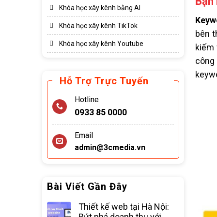
Bạn 
Khóa học xây kênh bằng AI
Keyw
Khóa học xây kênh TikTok
bên t
Khóa học xây kênh Youtube
kiếm 
công 
keywo
Hỗ Trợ Trực Tuyến
Hotline
0933 85 0000
Email
admin@3cmedia.vn
Bài Viết Gần Đây
Thiết kế web tại Hà Nội:
Bứt phá doanh thu với