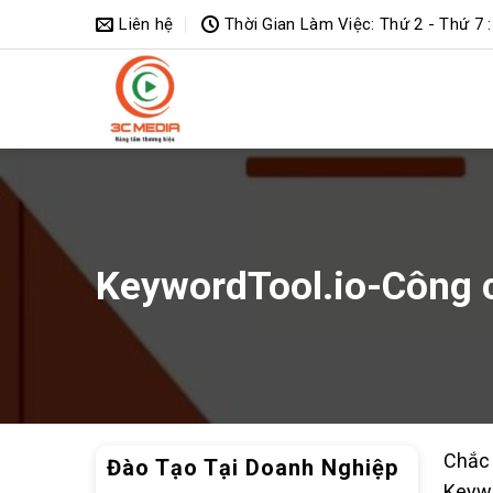
Bỏ
Liên hệ
Thời Gian Làm Việc: Thứ 2 - Thứ 7 :
qua
nội
dung
KeywordTool.io-Công c
Chắc
Đào Tạo Tại Doanh Nghiệp
Keywo