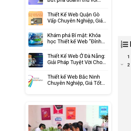
website chuyên nghiệp từ
3C Media
Thiết Kế Web Quận Gò
Vấp Chuyên Nghiệp, Giá
Tốt Nhất – 3C Media
Khám phá Bí mật: Khóa
học Thiết kế Web “Đỉnh
Cao” – Bước ngoặt sự
nghiệp
Thiết Kế Web Ở Đà Nẵng:
Giải Pháp Tuyệt Vời Cho
Doanh Nghiệp Bứt Phá
Thiết kế Web Bắc Ninh
Chuyên Nghiệp, Giá Tốt
Nhất Thị Trường – 3C
Media