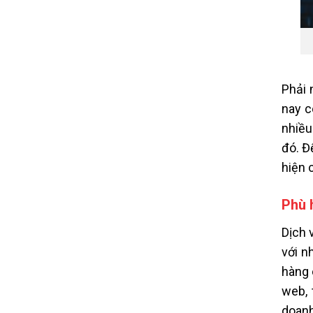
Phải 
nay c
nhiều
đó. Đ
hiện 
Phù 
Dịch 
với n
hàng 
web, 
doanh