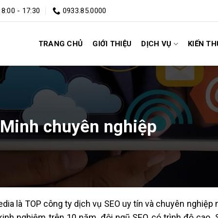
 8:00 - 17:30
0933.85.0000
TRANG CHỦ
GIỚI THIỆU
DỊCH VỤ
KIẾN T
 Minh chuyên nghiệp
dia là TOP công ty dịch vụ SEO uy tín và chuyên nghiệp 
kinh nghiệm trên 10 năm, đội ngũ SEO có trình độ cao