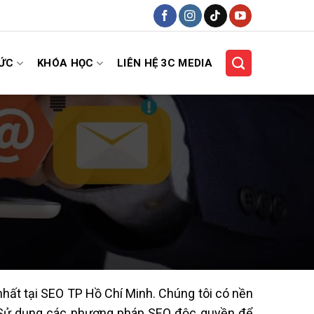
HỨC
KHÓA HỌC
LIÊN HỆ 3C MEDIA
nhất tại SEO TP Hồ Chí Minh. Chúng tôi có nền
. Sử dụng các phương pháp SEO độc quyền để