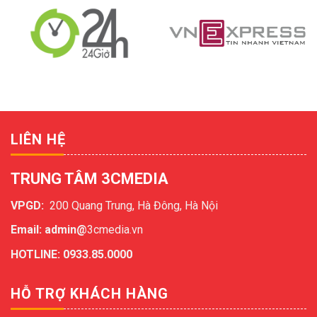
LIÊN HỆ
TRUNG TÂM 3CMEDIA
VPGD:
200 Quang Trung, Hà Đông, Hà Nội
Email: admin@
3cmedia.vn
HOTLINE: 0933.85.0000
HỖ TRỢ KHÁCH HÀNG