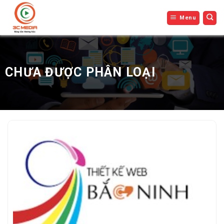
Bỏ
Menu
qua
nội
dung
CHƯA ĐƯỢC PHÂN LOẠI