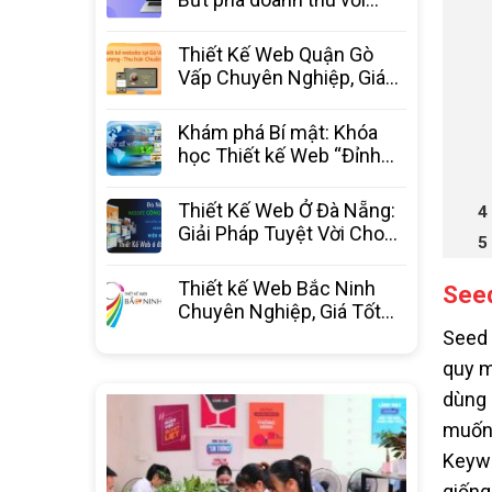
website chuyên nghiệp từ
3C Media
Thiết Kế Web Quận Gò
Vấp Chuyên Nghiệp, Giá
Tốt Nhất – 3C Media
Khám phá Bí mật: Khóa
học Thiết kế Web “Đỉnh
Cao” – Bước ngoặt sự
nghiệp
Thiết Kế Web Ở Đà Nẵng:
Giải Pháp Tuyệt Vời Cho
Doanh Nghiệp Bứt Phá
Thiết kế Web Bắc Ninh
Seed
Chuyên Nghiệp, Giá Tốt
Nhất Thị Trường – 3C
Seed 
Media
quy m
dùng 
muốn 
Keywo
giống