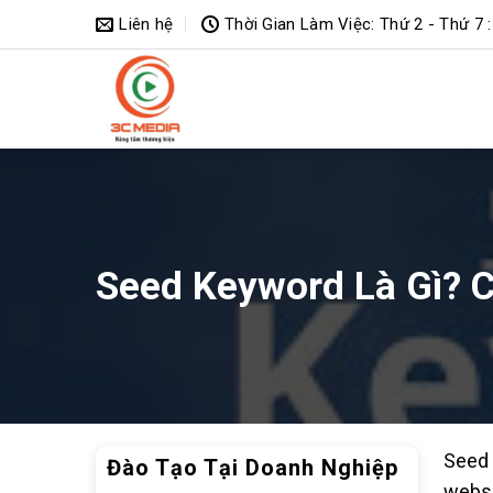
Bỏ
Liên hệ
Thời Gian Làm Việc: Thứ 2 - Thứ 7 :
qua
nội
dung
Seed Keyword Là Gì? 
Seed 
Đào Tạo Tại Doanh Nghiệp
websi