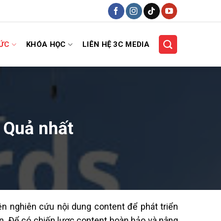
HỨC
KHÓA HỌC
LIÊN HỆ 3C MEDIA
 Quả nhất
ện nghiên cứu nội dung content để phát triển
ển. Để có chiến lược content hoàn hảo và nâng