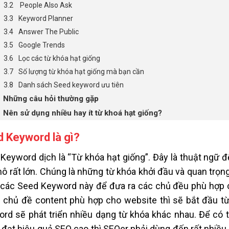
People Also Ask
Keyword Planner
Answer The Public
Google Trends
Lọc các từ khóa hạt giống
Số lượng từ khóa hạt giống mà bạn cần
Danh sách Seed keyword ưu tiên
Những câu hỏi thường gặp
Nên sử dụng nhiều hay ít từ khoá hạt giống?
 Keyword là gì?
Keyword dịch là “Từ khóa hạt giống”. Đây là thuật ngữ đ
ô rất lớn. Chúng là những từ khóa khởi đầu và quan trọn
các Seed Keyword này để đưa ra các chủ đều phù hợp ch
chủ đề content phù hợp cho website thì sẽ bắt đầu từ
rd sẽ phát triển nhiều dạng từ khóa khác nhau. Để có 
 đạt hiệu quả SEO cao thì SEOer phải dùng đến rất nhiề