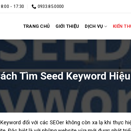
 8:00 - 17:30
0933.85.0000
TRANG CHỦ
GIỚI THIỆU
DỊCH VỤ
KIẾN T
Cách Tìm Seed Keyword Hiệu
Keyword đối với các SEOer không còn xa lạ khi thực hi
te. Đặc biệt là với những website vừa mới được phát tri