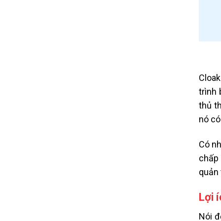
Cloak
trình
thủ t
nó có
Có nh
chấp 
quản 
Lợi 
Nói đ