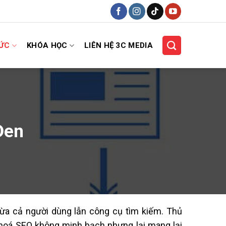
HỨC
KHÓA HỌC
LIÊN HỆ 3C MEDIA
Đen
lừa cả người dùng lẫn công cụ tìm kiếm. Thủ
u hoá SEO không minh bạch nhưng lại mang lại