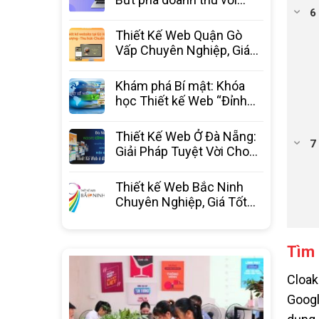
website chuyên nghiệp từ
3C Media
Thiết Kế Web Quận Gò
Vấp Chuyên Nghiệp, Giá
Tốt Nhất – 3C Media
Khám phá Bí mật: Khóa
học Thiết kế Web “Đỉnh
Cao” – Bước ngoặt sự
nghiệp
Thiết Kế Web Ở Đà Nẵng:
Giải Pháp Tuyệt Vời Cho
Doanh Nghiệp Bứt Phá
Thiết kế Web Bắc Ninh
Chuyên Nghiệp, Giá Tốt
Nhất Thị Trường – 3C
Media
Tìm 
Cloak
Googl