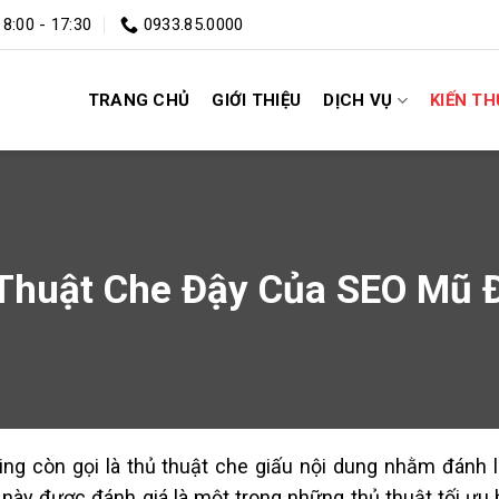
 8:00 - 17:30
0933.85.0000
TRANG CHỦ
GIỚI THIỆU
DỊCH VỤ
KIẾN T
 Thuật Che Đậy Của SEO Mũ 
ing còn gọi là thủ thuật che giấu nội dung nhằm đánh 
 này được đánh giá là một trong những thủ thuật tối ư