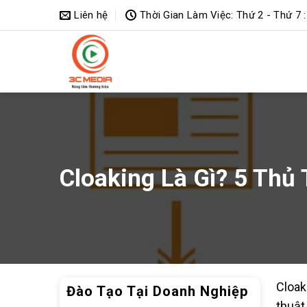
Bỏ
Liên hệ
Thời Gian Làm Việc: Thứ 2 - Thứ 7 :
qua
nội
dung
Cloaking Là Gì? 5 Thủ
Cloak
Đào Tạo Tại Doanh Nghiệp
thuật