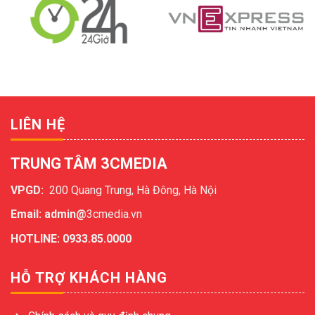
LIÊN HỆ
TRUNG TÂM 3CMEDIA
VPGD:
200 Quang Trung, Hà Đông, Hà Nội
Email: admin@
3cmedia.vn
HOTLINE: 0933.85.0000
HỖ TRỢ KHÁCH HÀNG