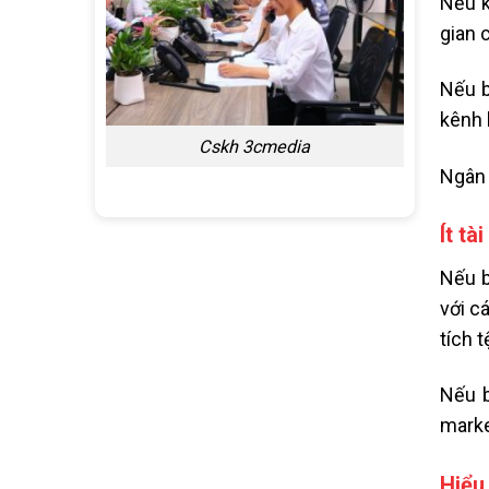
Nếu k
gian 
Nếu b
kênh 
Cskh 3cmedia
Ngân 
Ít tà
Nếu b
với c
tích 
Nếu b
marke
Hiểu 