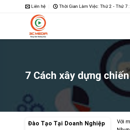
Bỏ
Liên hệ
Thời Gian Làm Việc: Thứ 2 - Thứ 7 :
qua
nội
dung
7 Cách xây dựng chiến
Với m
Đào Tạo Tại Doanh Nghiệp
Nhưng