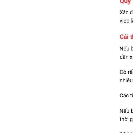
Quy 
Xác đ
việc 
Cải 
Nếu b
cần x
Có rấ
nhiều 
Các t
Nếu b
thời g