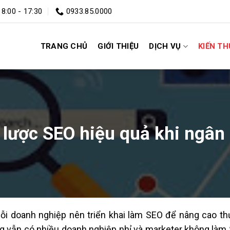
 8:00 - 17:30
0933.85.0000
TRANG CHỦ
GIỚI THIỆU
DỊCH VỤ
KIẾN T
 lược SEO hiệu quả khi ngân
ỗi doanh nghiệp nên triển khai làm SEO để nâng cao th
 vẫn có nhiều doanh nghiệp nhỉ và marketer không làm SE