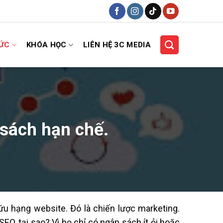
HỨC
KHÓA HỌC
LIÊN HỆ 3C MEDIA
 sách hạn chế.
ứu hạng website. Đó là chiến lược marketing.
O, tại sao? Vì họ chỉ có ngân sách ít ỏi hoặc