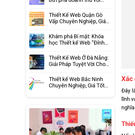
website chuyên nghiệp từ
3C Media
Thiết Kế Web Quận Gò
Vấp Chuyên Nghiệp, Giá
Tốt Nhất – 3C Media
Khám phá Bí mật: Khóa
học Thiết kế Web “Đỉnh
Cao” – Bước ngoặt sự
nghiệp
Thiết Kế Web Ở Đà Nẵng:
Giải Pháp Tuyệt Vời Cho
Doanh Nghiệp Bứt Phá
Xác 
Thiết kế Web Bắc Ninh
Chuyên Nghiệp, Giá Tốt
Đây l
Nhất Thị Trường – 3C
Media
lĩnh 
nghĩa 
Thiếu