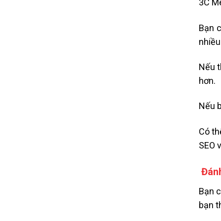
3C Me
Bạn c
nhiều
Nếu t
hơn.
Nếu b
Có th
SEO v
Đánh
Bạn c
bạn t